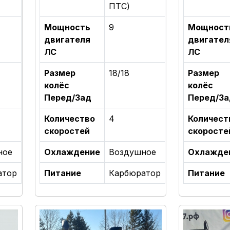
ПТС)
Мощность
9
Мощност
двигателя
двигател
ЛС
ЛС
Размер
18/18
Размер
колёс
колёс
Перед/Зад
Перед/За
Количество
4
Количест
скоростей
скоросте
ное
Охлаждение
Воздушное
Охлажде
атор
Питание
Карбюратор
Питание