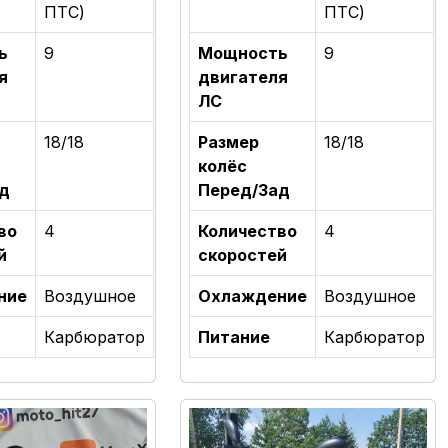
ПТС)
ПТС)
ь
9
Мощность
9
я
двигателя
ЛС
18/18
Размер
18/18
колёс
д
Перед/Зад
во
4
Количество
4
й
скоростей
ние
Воздушное
Охлаждение
Воздушное
Карбюратор
Питание
Карбюратор