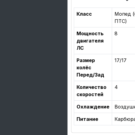
Класс
Мопед (
ПТС)
Мощность
8
двигателя
ЛС
Размер
17/17
колёс
Перед/Зад
Количество
4
скоростей
Охлаждение
Воздуш
Питание
Карбюр