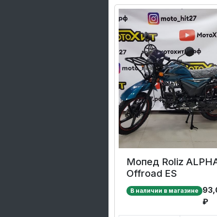
Мопед Roliz ALPH
Offroad ES
93,
В наличии в магазине
₽