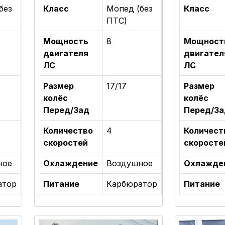
без
Класс
Мопед (без
Класс
ПТС)
Мощность
8
Мощност
двигателя
двигател
ЛС
ЛС
Размер
17/17
Размер
колёс
колёс
Перед/Зад
Перед/За
Количество
4
Количест
скоростей
скоросте
ное
Охлаждение
Воздушное
Охлажде
атор
Питание
Карбюратор
Питание