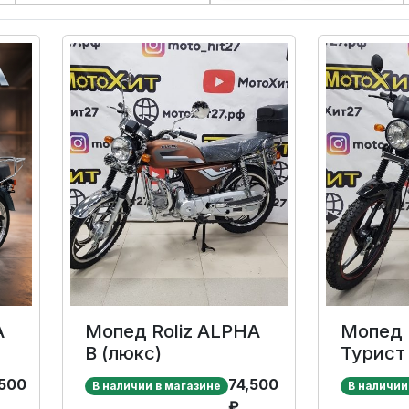
A
Мопед Roliz ALPHA
Мопед 
B (люкс)
Турист
500
74,500
В наличии в магазине
В наличии
₽