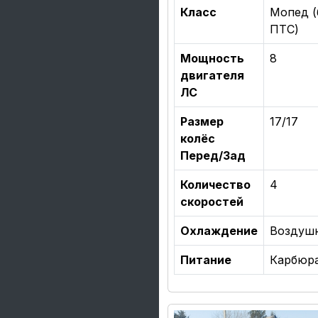
Класс
Мопед (
ПТС)
Мощность
8
двигателя
ЛС
Размер
17/17
колёс
Перед/Зад
Количество
4
скоростей
Охлаждение
Воздуш
Питание
Карбюр