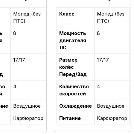
Мопед (без
Класс
Мопед (без
ПТС)
ПТС)
ь
8
Мощность
8
я
двигателя
ЛС
17/17
Размер
17/17
колёс
д
Перед/Зад
во
4
Количество
4
й
скоростей
ние
Воздушное
Охлаждение
Воздушное
Карбюратор
Питание
Карбюратор