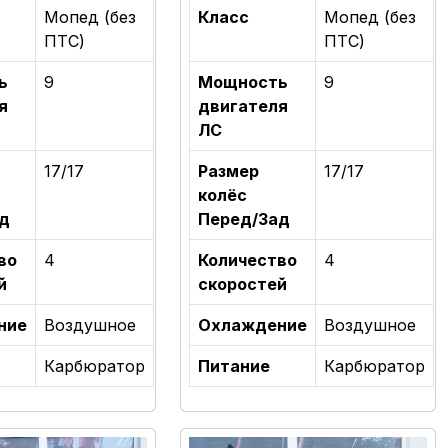
Мопед (без
Класс
Мопед (без
ПТС)
ПТС)
ь
9
Мощность
9
я
двигателя
ЛС
17/17
Размер
17/17
колёс
д
Перед/Зад
во
4
Количество
4
й
скоростей
ние
Воздушное
Охлаждение
Воздушное
Карбюратор
Питание
Карбюратор