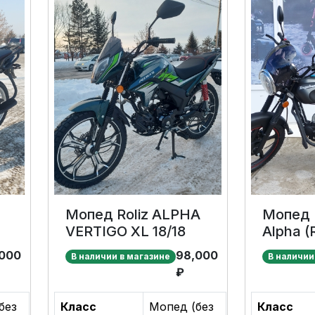
Мопед Roliz ALPHA
Мопед 
VERTIGO XL 18/18
Alpha (
000
98,000
В наличии в магазине
В наличии
₽
без
Класс
Мопед (без
Класс