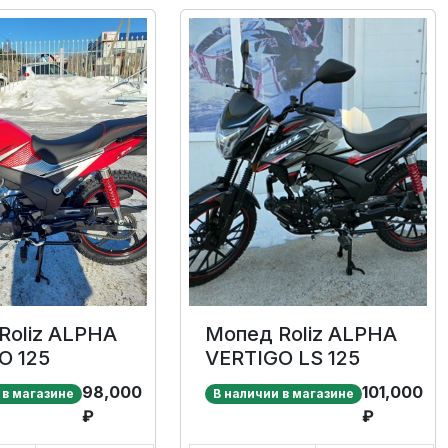
z ALPHA
Мопед Roliz ALPHA
O 125
VERTIGO LS 125
98,000
101,000
 в магазине
В наличии в магазине
₽
₽