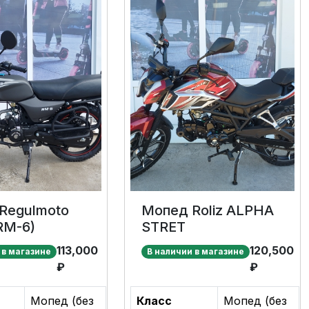
Regulmoto
Мопед Roliz ALPHA
RM-6)
STRET
113,000
120,500
 в магазине
В наличии в магазине
₽
₽
Мопед (без
Класс
Мопед (без