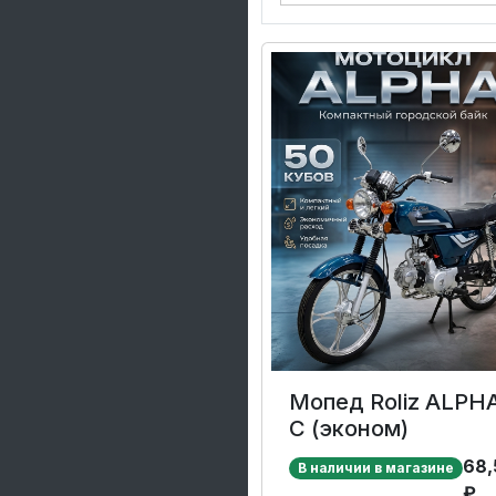
Мопед Roliz ALPH
C (эконом)
68,
В наличии в магазине
₽