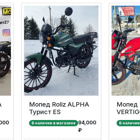
A
Мопед Roliz ALPHA
Мопед Roli
Турист ES
VERTIG
000
94,000
В наличии в магазине
В наличии
₽