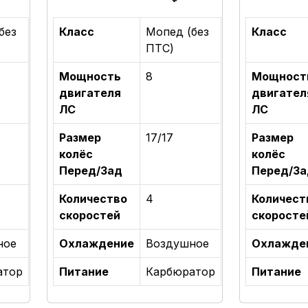
без
Класс
Мопед (без
Класс
ПТС)
Мощность
8
Мощност
двигателя
двигател
ЛС
ЛС
Размер
17/17
Размер
колёс
колёс
Перед/Зад
Перед/За
Количество
4
Количест
скоростей
скоросте
ное
Охлаждение
Воздушное
Охлажде
атор
Питание
Карбюратор
Питание