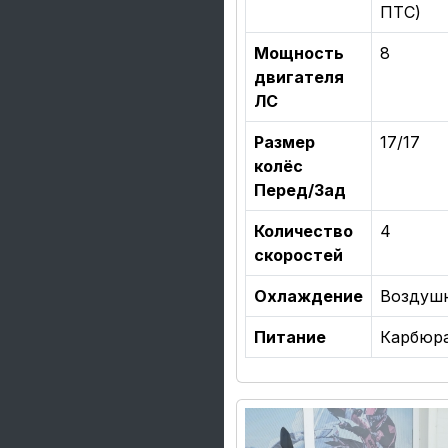
ПТС)
Мощность
8
двигателя
ЛС
Размер
17/17
колёс
Перед/Зад
Количество
4
скоростей
Охлаждение
Воздуш
Питание
Карбюр