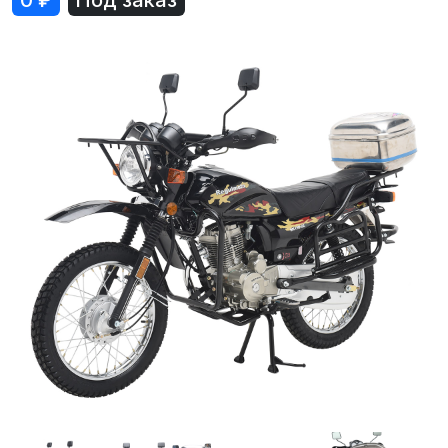
0
₽
Под заказ
Лодки
Водомоторика
Садовая техника, электро и бензоинструмент
Велосипеды
Прицепы для водной и мототехники
Запчасти и аксессуары