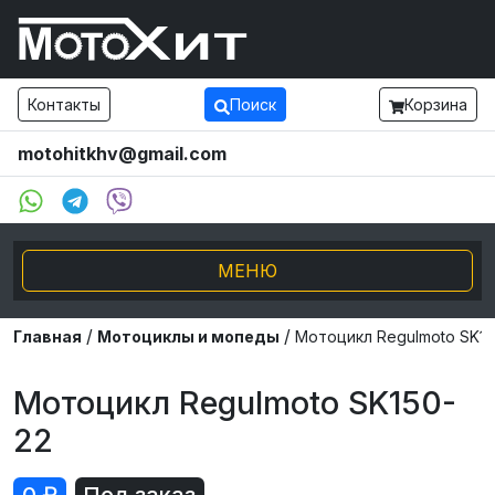
Контакты
Поиск
Корзина
motohitkhv@gmail.com
МЕНЮ
/
/
Электро транспорт
Главная
Мотоциклы и мопеды
Мотоцикл Regulmoto SK15
Мотоциклы и мопеды
Мотоцикл Regulmoto SK150-
22
Внедорожники ATV UTV
Снегоходы, Буксировщики