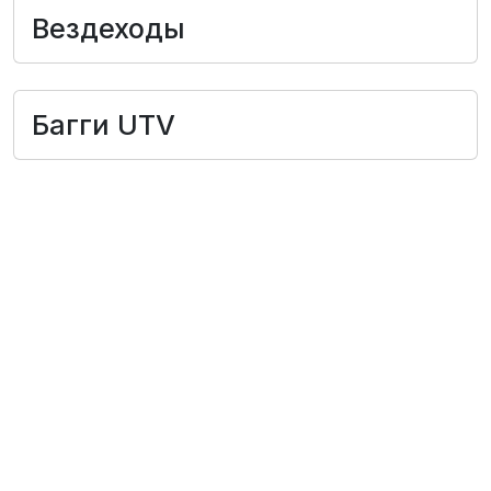
Вездеходы
Лодки
Водомоторика
Багги UTV
Садовая техника, электро и бензоинструмент
Велосипеды
Прицепы для водной и мототехники
Запчасти и аксессуары