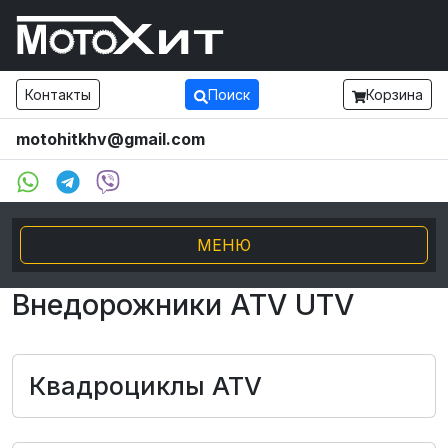
Контакты
Поиск
Корзина
motohitkhv@gmail.com
МЕНЮ
Внедорожники ATV UTV
Электро транспорт
Мотоциклы и мопеды
Квадроциклы ATV
Внедорожники ATV UTV
Снегоходы, Буксировщики