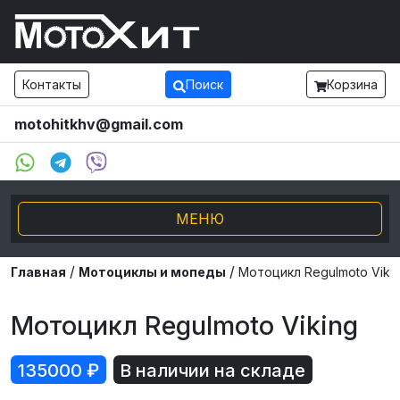
Контакты
Поиск
Корзина
motohitkhv@gmail.com
МЕНЮ
/
/
Электро транспорт
Главная
Мотоциклы и мопеды
Мотоцикл Regulmoto Viki
Мотоциклы и мопеды
Мотоцикл Regulmoto Viking
Внедорожники ATV UTV
135000
₽
В наличии на складе
Снегоходы, Буксировщики