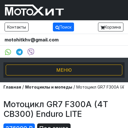
Контакты
Поиск
Корзина
motohitkhv@gmail.com
МЕНЮ
/
/
Электро транспорт
Главная
Мотоциклы и мопеды
Мотоцикл GR7 F300A (4T 
Мотоциклы и мопеды
Мотоцикл GR7 F300A (4T
CB300) Enduro LITE
Внедорожники ATV UTV
Снегоходы, Буксировщики