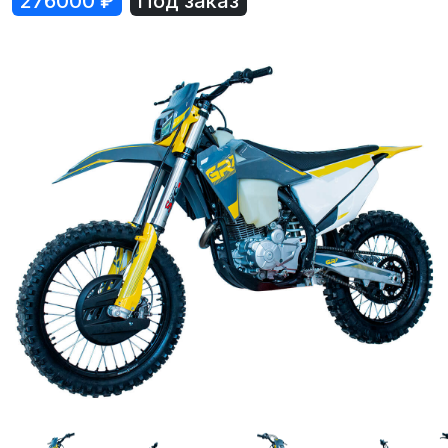
276000
₽
Под заказ
Лодки
Водомоторика
Садовая техника, электро и бензоинструмент
Велосипеды
Прицепы для водной и мототехники
Запчасти и аксессуары