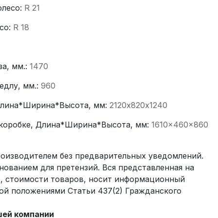
олесо:
R 21
со:
R 18
за, мм.:
1470
едлу, мм.:
960
Длина*Ширина*Высота, мм:
2120х820х1240
 коробке, Длина*Ширина*Высота, мм:
1610×460×860
производителем без предварительных уведомлений.
нованием для претензий. Вся представленная на
е, стоимости товаров, носит информационный
мой положениями Статьи 437(2) Гражданского
шей компании