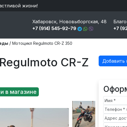
астливой жизни!
Хабаровск, Нововыборгская, 48
Благо
+7 (914) 545–92–79
+7 (9
/
педы
Мотоцикл Regulmoto CR-Z 350
Regulmoto CR-Z
Добавить 
Оформ
и в магазине