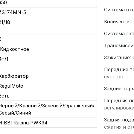
350
Система ох
ZS174MN-5
Количество
21/18
Система за
6
Трансмисси
Жидкостное
Зажигание:
4т/1
Передние т
Карбюратор
суппорт
RegulMoto
Задние тор
Есть
Передняя п
Черный/Красный/Зеленый/Оранжевый/
регулировка
Серый/Синий
Задняя под
NIBBI Racing PWK34
сжатия и от