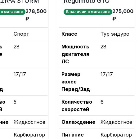
XZR-A STORM
Regulmoto GTO
278,500
275,000
 в магазине
В наличии в магазине
₽
₽
Спорт
Класс
Тур эндуро
ь
28
Мощность
28
я
двигателя
ЛС
17/17
Размер
17/17
колёс
д
Перед/Зад
во
5
Количество
6
й
скоростей
ние
Жидкостное
Охлаждение
Жидкостное
Карбюратор
Питание
Карбюратор