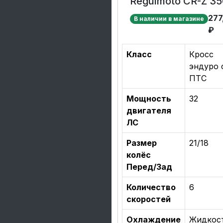
Regulmoto CR-Z 35
277
В наличии в магазине
₽
Класс
Кросс
эндуро 
ПТС
Мощность
32
двигателя
ЛС
Размер
21/18
колёс
Перед/Зад
Количество
6
скоростей
Охлаждение
Жидкос