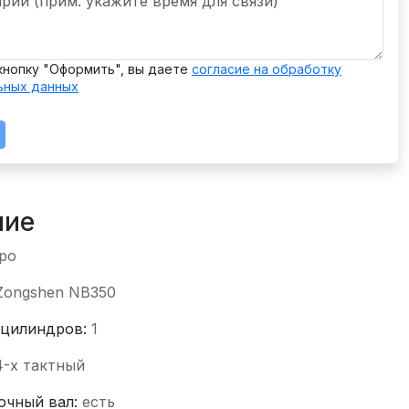
кнопку "Оформить", вы даете
согласие на обработку
ьных данных
ние
ро
Zongshen NB350
 цилиндров:
1
4-x тактный
очный вал:
есть