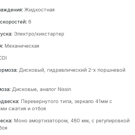
лаждения:
Жидкостная
 скоростей:
6
пуска:
Электро/кикстартер
я:
Механическая
CDI
ормоза:
Дисковый, гидравлический 2-х поршневой
моза:
Дисковые, аналог Nissin
одвеска:
Перевернутого типа, зеркало 41мм с
ми сжатия и отбоя
веска:
Моно амортизатором, 480 мм, с регулировкой
боя