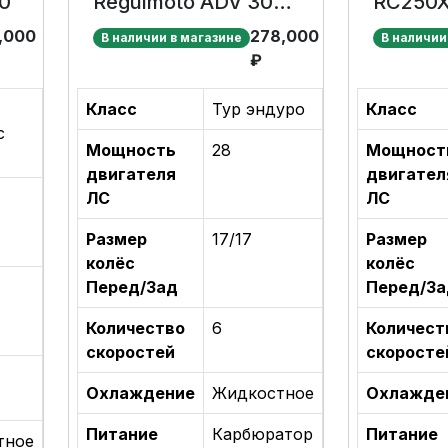
0
Regulmoto ADV 300
RC250
NB
,000
278,000
В наличии в магазине
В наличии
₽
Класс
Тур эндуро
Класс
с
Мощность
28
Мощност
двигателя
двигател
ЛС
ЛС
Размер
17/17
Размер
колёс
колёс
Перед/Зад
Перед/За
Количество
6
Количест
скоростей
скоросте
Охлаждение
Жидкостное
Охлажде
Питание
Карбюратор
Питание
тное