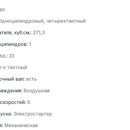
ро
Одноцилиндровый, четырехтактный
теля, куб.см.:
271,3
 цилиндров:
1
.с.:
23
4-x тактный
очный вал:
есть
лаждения:
Воздушная
 скоростей:
6
пуска:
Электростартер
я:
Механическая