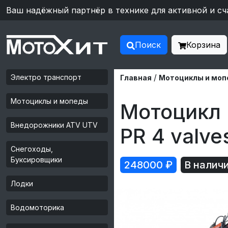
Ваш надёжный партнёр в технике для активной и сч
Поиск
Корзина
/
Электро транспорт
Главная
Мотоциклы и мо
Мотоциклы и мопеды
Мотоцикл 
Внедорожники ATV UTV
PR 4 valve
Снегоходы,
Буксировщики
248000
₽
В налич
Лодки
Водомоторика