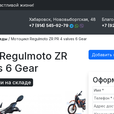
астливой жизни!
Хабаровск, Нововыборгская, 48
Благо
+7 (914) 545–92–79
+7 (9
/
педы
Мотоцикл Regulmoto ZR PR 4 valves 6 Gear
Regulmoto ZR
Добавить 
s 6 Gear
Оформ
ии на складе