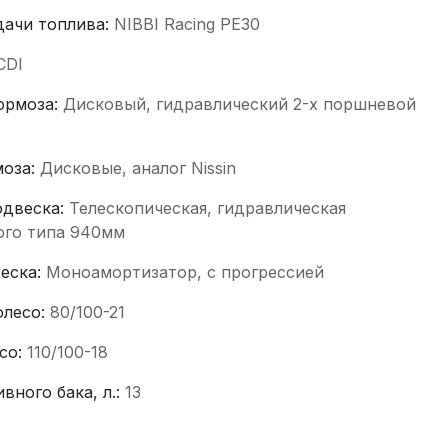
дачи топлива:
NIBBI Racing PE30
CDI
ормоза:
Дисковый, гидравлический 2-х поршневой
моза:
Дисковые, аналог Nissin
одвеска:
Телескопическая, гидравлическая
ого типа 940мм
веска:
Моноамортизатор, с прогрессией
олесо:
80/100-21
со:
110/100-18
вного бака, л.:
13