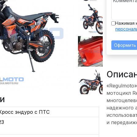
Нажимая 
персонал
Оформить
Описа
«Regulmoto
мотоцикл Re
и
многоцелево
надежного а
Кросс эндуро с ПТС
использоват
23
и передвиже