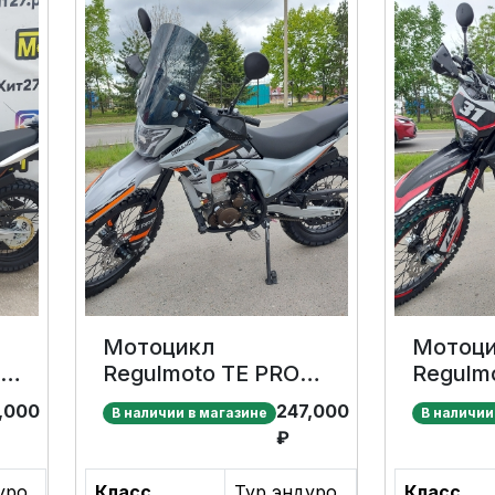
Мотоцикл
Мотоц
Regulmoto TE PRO
Regulm
NB300
,000
247,000
В наличии в магазине
В наличии
₽
уро
Класс
Тур эндуро
Класс