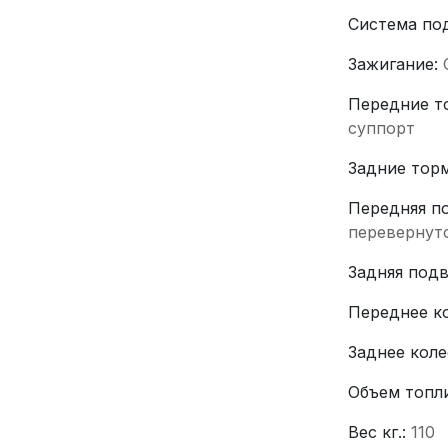
Система по
Зажигание:
Передние т
суппорт
Задние тор
Передняя п
перевернут
Задняя под
Переднее к
Заднее коле
Объем топли
Вес кг.:
110