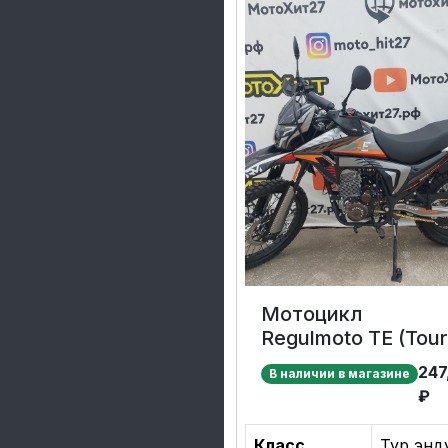
Мотоцикл
Regulmoto TE (Tour
Enduro) PR 6
247
В наличии в магазине
скоростей
₽
Класс
Тур энд