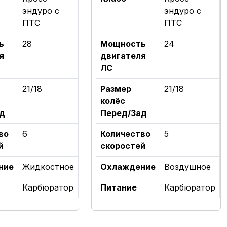
эндуро с
эндуро с
ПТС
ПТС
ь
28
Мощность
24
я
двигателя
ЛС
21/18
Размер
21/18
колёс
д
Перед/Зад
во
6
Количество
5
й
скоростей
ние
Жидкостное
Охлаждение
Воздушное
Карбюратор
Питание
Карбюратор