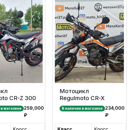
икл
Мотоцикл
oto CR-Z 300
Regulmoto CR-X
259,000
234,000
 в магазине
В наличии в магазине
₽
₽
Кросс
Класс
Кросс