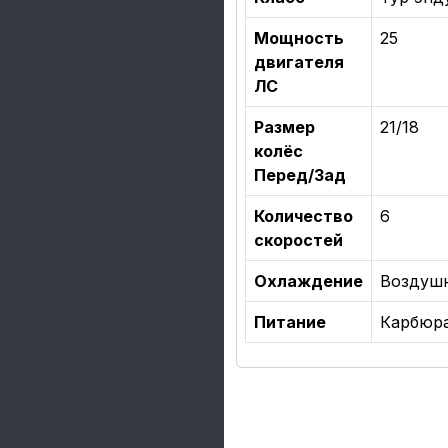
Мощность
25
двигателя
ЛС
Размер
21/18
колёс
Перед/Зад
Количество
6
скоростей
Охлаждение
Воздуш
Питание
Карбюр