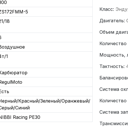
300
Класс:
Энду
ZS172FMM-5
Двигатель:
21/18
Объем двига
6
Количество
Воздушное
Мощность, л
4т/1
Тактность:
Карбюратор
Балансиров
RegulMoto
Система ох
Есть
Количество
Черный/Красный/Зеленый/Оранжевый/
Серый/Синий
Система за
NIBBI Racing PE30
Трансмисси