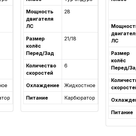
Мощность
28
двигателя
ЛС
Мощност
двигател
Размер
21/18
ЛС
колёс
Перед/Зад
Размер
колёс
Количество
6
Перед/За
скоростей
Количест
ное
Охлаждение
Жидкостное
скоросте
атор
Питание
Карбюратор
Охлажде
Питание