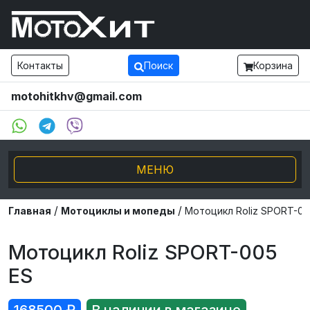
Контакты
Поиск
Корзина
motohitkhv@gmail.com
МЕНЮ
/
/
Электро транспорт
Главная
Мотоциклы и мопеды
Мотоцикл Roliz SPORT-00
Мотоциклы и мопеды
Мотоцикл Roliz SPORT-005
ES
Внедорожники ATV UTV
Снегоходы, Буксировщики