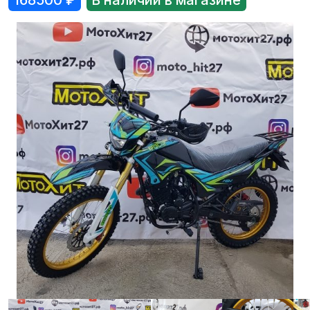
168500
₽
В наличии в магазине
Лодки
Водомоторика
Садовая техника, электро и бензоинструмент
Велосипеды
Прицепы для водной и мототехники
Запчасти и аксессуары