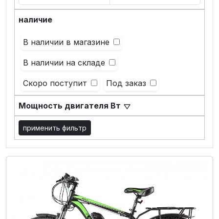
наличие
Лодки
В наличии в магазине
Водомоторика
В наличии на складе
Садовая техника, электро и бензоинструмент
Скоро поступит
Под заказ
Велосипеды
Мощность двигателя Вт
Прицепы для водной и мототехники
применить фильтр
Запчасти и аксессуары