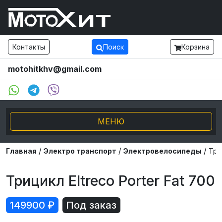
Контакты
Поиск
Корзина
motohitkhv@gmail.com
МЕНЮ
/
/
/
Электро транспорт
Главная
Электро транспорт
Электровелосипеды
Три
Мотоциклы и мопеды
Трицикл Eltreco Porter Fat 700
Внедорожники ATV UTV
149900
₽
Под заказ
Снегоходы, Буксировщики