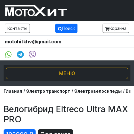
Контакты
Поиск
Корзина
motohitkhv@gmail.com
МЕНЮ
/
/
/
Электро транспорт
Главная
Электро транспорт
Электровелосипеды
Вел
Мотоциклы и мопеды
Велогибрид Eltreco Ultra MAX
PRO
Внедорожники ATV UTV
Снегоходы, Буксировщики