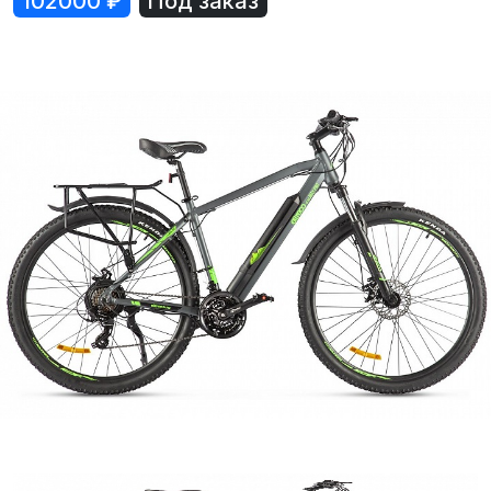
102000
₽
Под заказ
Лодки
Водомоторика
Садовая техника, электро и бензоинструмент
Велосипеды
Прицепы для водной и мототехники
Запчасти и аксессуары