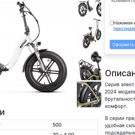
Нажимая 
персонал
Оформить
Описа
Серия элек
2024 модель
брутальност
комфорт.
и
В серии пр
т
500
удобная скл
подседельны
20 - 4,00