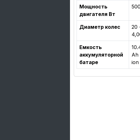
Мощность
50
двигателя Вт
Диаметр колес
20 
4,0
Емкость
10.
аккумуляторной
Ah 
батаре
ion