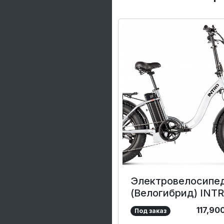
Электровелосипе
(Велогибрид) INT
Ralf 500
117,90
Под заказ