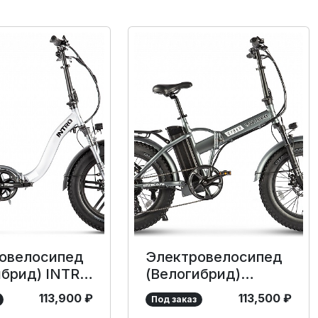
овелосипед
Электровелосипед
ибрид) INTRO
(Велогибрид)
0
VOLTECO CYBER
113,900
₽
113,500
₽
Под заказ