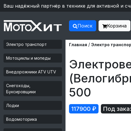
Ваш надёжный партнёр в технике для активной и сч
Поиск
Корзина
/
Электро транспорт
Главная
Электро транспо
Мотоциклы и мопеды
Электров
Внедорожники ATV UTV
(Велогибр
Снегоходы,
500
Буксировщики
Лодки
117900
₽
Под зака
Водомоторика