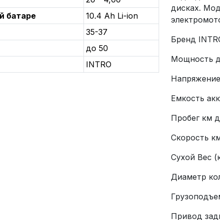
дисках. Мо
й батаре
10.4 Ah Li-ion
электромото
35-37
Бренд INTR
до 50
Мощность д
INTRO
Напряжение
Емкость акк
Пробег км д
Скорость км
Сухой Вес (к
Диаметр кол
Грузоподъем
Привод зад