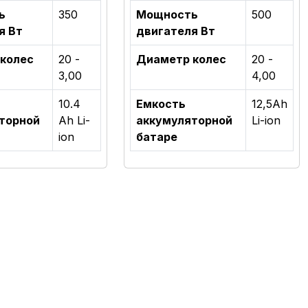
ь
350
Мощность
500
я Вт
двигателя Вт
колес
20 -
Диаметр колес
20 -
3,00
4,00
10.4
Емкость
12,5Аh
торной
Ah Li-
аккумуляторной
Li-ion
ion
батаре