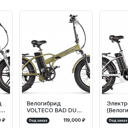
д
Велогибрид
Электр
RO
VOLTECO BAD DUAL
(Велог
NEW
Ralf 35
0
₽
119,000
₽
Под заказ
Под заказ