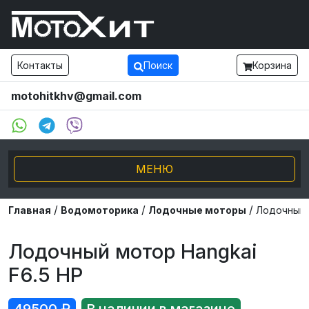
Контакты
Поиск
Корзина
motohitkhv@gmail.com
МЕНЮ
/
/
/
Электро транспорт
Главная
Водомоторика
Лодочные моторы
Лодочный 
Мотоциклы и мопеды
Лодочный мотор Hangkai
F6.5 HP
Внедорожники ATV UTV
Снегоходы, Буксировщики