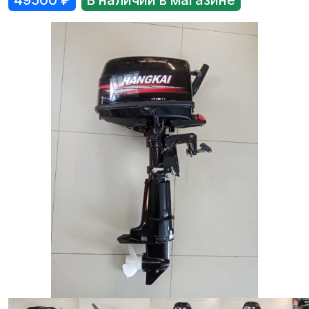
49500
₽
В наличии в магазине
Лодки
Водомоторика
Садовая техника, электро и бензоинструмент
Велосипеды
Прицепы для водной и мототехники
Запчасти и аксессуары