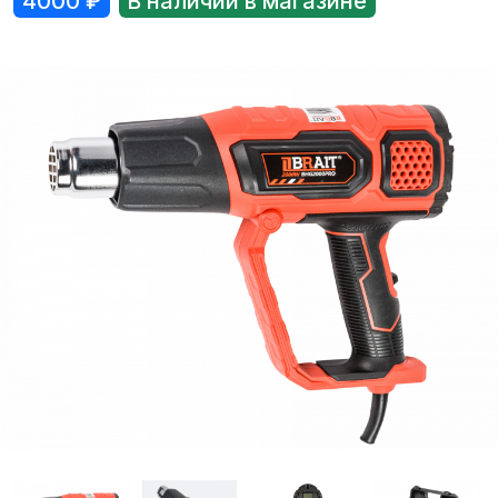
4000
₽
В наличии в магазине
Лодки
Водомоторика
Садовая техника, электро и бензоинструмент
Велосипеды
Прицепы для водной и мототехники
Запчасти и аксессуары