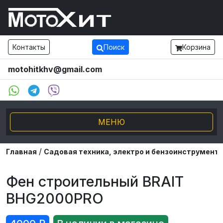
Контакты
Поиск
Корзина
motohitkhv@gmail.com
МЕНЮ
/
Электро транспорт
Главная
Садовая техника, электро и бензоинструмент
Мотоциклы и мопеды
Фен строительный BRAIT
BHG2000PRO
Внедорожники ATV UTV
Снегоходы, Буксировщики