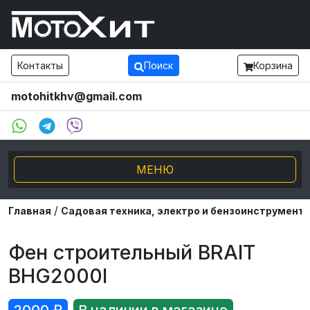
Контакты
Поиск
Корзина
motohitkhv@gmail.com
МЕНЮ
/
Электро транспорт
Главная
Садовая техника, электро и бензоинструмент
Мотоциклы и мопеды
Фен строительный BRAIT
BHG2000I
Внедорожники ATV UTV
Снегоходы, Буксировщики