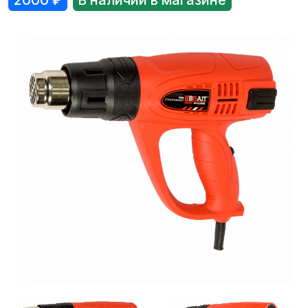
2000
₽
В наличии в магазине
Лодки
Водомоторика
Садовая техника, электро и бензоинструмент
Велосипеды
Прицепы для водной и мототехники
Запчасти и аксессуары