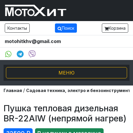
Контакты
Поиск
Корзина
motohitkhv@gmail.com
МЕНЮ
/
Электро транспорт
Главная
Садовая техника, электро и бензоинструмент
Мотоциклы и мопеды
Пушка тепловая дизельная
BR-22AIW (непрямой нагрев)
Внедорожники ATV UTV
Снегоходы, Буксировщики