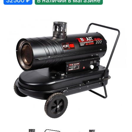
32500
₽
В наличии в магазине
Лодки
Водомоторика
Садовая техника, электро и бензоинструмент
Велосипеды
Прицепы для водной и мототехники
Запчасти и аксессуары