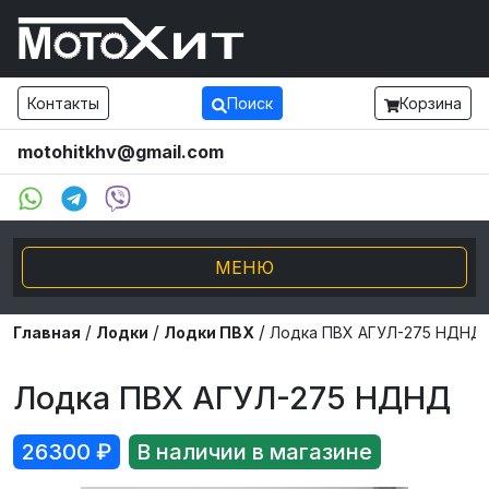
Контакты
Поиск
Корзина
motohitkhv@gmail.com
МЕНЮ
/
/
/
Электро транспорт
Главная
Лодки
Лодки ПВХ
Лодка ПВХ АГУЛ-275 НДНД
Мотоциклы и мопеды
Лодка ПВХ АГУЛ-275 НДНД
Внедорожники ATV UTV
26300
₽
В наличии в магазине
Снегоходы, Буксировщики