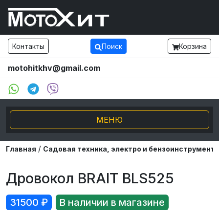
Контакты
Поиск
Корзина
motohitkhv@gmail.com
МЕНЮ
/
Электро транспорт
Главная
Садовая техника, электро и бензоинструмент
Мотоциклы и мопеды
Дровокол BRAIT BLS525
Внедорожники ATV UTV
31500
₽
В наличии в магазине
Снегоходы, Буксировщики