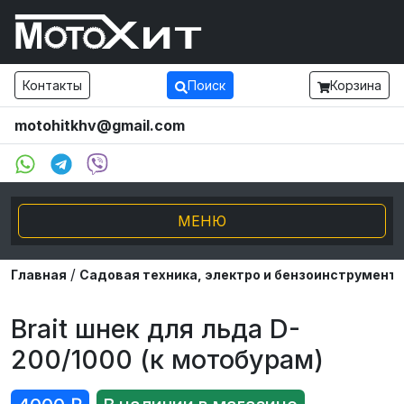
Контакты
Поиск
Корзина
motohitkhv@gmail.com
МЕНЮ
/
Электро транспорт
Главная
Садовая техника, электро и бензоинструмент
Мотоциклы и мопеды
Brait шнек для льда D-
200/1000 (к мотобурам)
Внедорожники ATV UTV
Снегоходы, Буксировщики