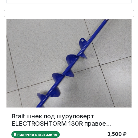
Brait шнек под шуруповерт
ELECTROSHTORM 130R правое
вращение (SEH-130R)
3,500
₽
В наличии в магазине