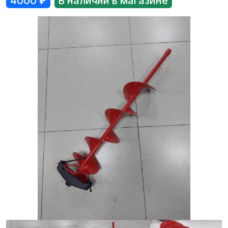
4000
₽
В наличии в магазине
Лодки
Водомоторика
Садовая техника, электро и бензоинструмент
Велосипеды
Прицепы для водной и мототехники
Запчасти и аксессуары