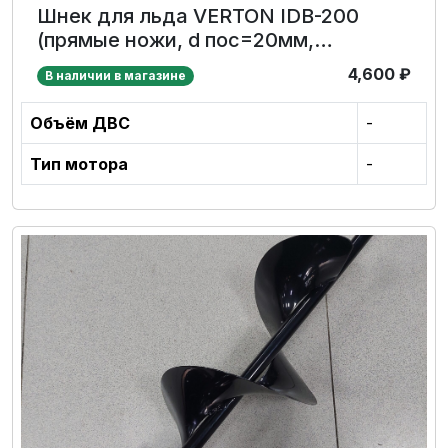
Шнек для льда VERTON IDB-200
(прямые ножи, d пос=20мм,
D=200мм,L-800мм)
4,600
₽
В наличии в магазине
Объём ДВС
-
Тип мотора
-