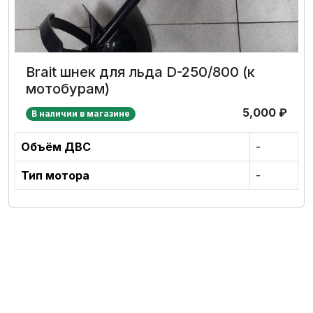
Brait шнек для льда D-250/800 (к
мотобурам)
5,000
₽
В наличии в магазине
Объём ДВС
-
Тип мотора
-