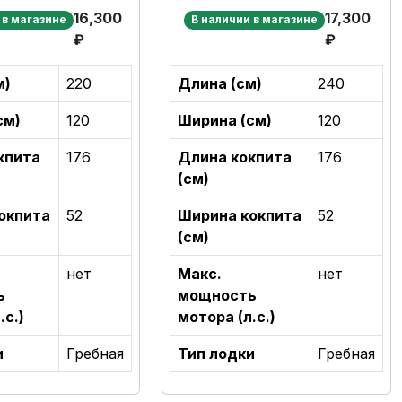
16,300
17,300
 в магазине
В наличии в магазине
₽
₽
м)
220
Длина (см)
240
см)
120
Ширина (см)
120
кпита
176
Длина кокпита
176
(см)
окпита
52
Ширина кокпита
52
(см)
нет
Макс.
нет
ь
мощность
.с.)
мотора (л.с.)
и
Гребная
Тип лодки
Гребная