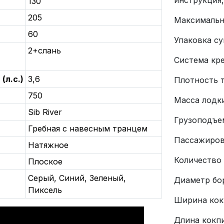
инструкция
130
205
Максимальна
60
Упаковка c
2+слань
Система кр
(л.с.)
3,6
Плотность тк
750
Масса лодки
Sib River
Грузоподъем
Гребная с навесным транцем
Пассажиров
Натяжное
Количество
Плоское
Серый, Синий, Зеленый,
Диаметр бор
Пиксель
Ширина кокп
Длина кокпи