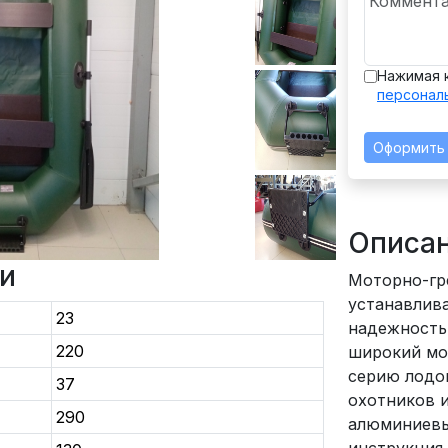
Нажимая 
персонал
Оформить
Описа
и
Моторно-гр
устанавлив
23
надежность 
220
широкий мо
серию лодо
37
охотников 
290
алюминиевые