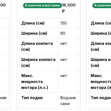
одноместные
300
16,000
В наличии в магазине
В наличии
₽
Длина (см)
150
Длина (с
Ширина (см)
90
Ширина (
Длина кокпита
нет
Длина ко
(см)
(см)
Ширина кокпита
нет
Ширина к
(см)
(см)
Макс.
нет
Макс.
мощность
мощност
мотора (л.с.)
мотора (л
ная
Тип лодки
Водные
Тип лодк
сани