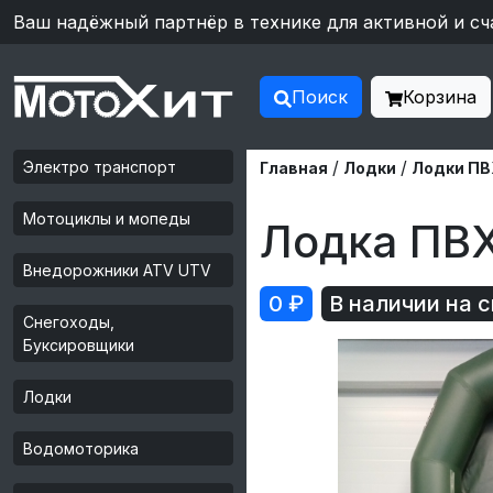
Ваш надёжный партнёр в технике для активной и сч
Поиск
Корзина
/
/
Электро транспорт
Главная
Лодки
Лодки ПВ
Мотоциклы и мопеды
Лодка ПВ
Внедорожники ATV UTV
0
₽
В наличии на 
Снегоходы,
Буксировщики
Лодки
Водомоторика