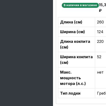
15,
В наличии в магазине
₽
Длина (см)
260
Ширина (см)
124
Длина кокпита
220
(см)
Ширина кокпита
52
(см)
Макс.
нет
мощность
мотора (л.с.)
Тип лодки
Греб