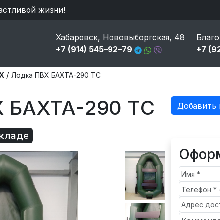
астливой жизни!
Хабаровск, Нововыборгская, 48
Благо
+7 (914) 545–92–79
+7 (9
/
Х
Лодка ПВХ БАХТА-290 ТC
Х БАХТА-290 ТC
Добавить 
складе
Оформ