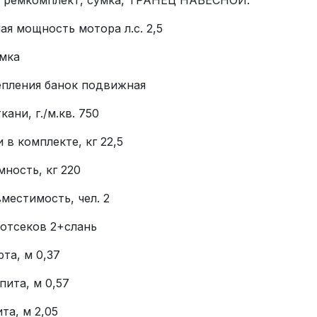
, ремкомплект, сумка, ТРАНЕЦ НАВЕСНОЙ.
я мощность мотора л.с. 2,5
умка
епления банок подвижная
ани, г./м.кв. 750
 в комплекте, кг 22,5
ность, кг 220
местимость, чел. 2
 отсеков 2+слань
та, м 0,37
ита, м 0,57
та, м 2,05