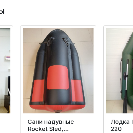
ы
Сани надувные
Лодка 
Rocket Sled,
220